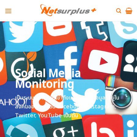
Skip
to
content
Social Media
Monitoring
เป็นระบบที่สามารถเข้าถึงและติดตามข้อมูลที่อยู่ใน
สังคมออนไลน์ เช่น Facebook, Instagram,
Twitter, YouTube เป็นต้น