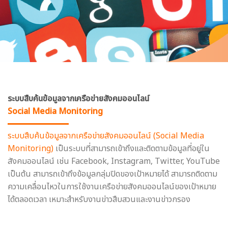
ระบบสืบค้นข้อมูลจากเครือข่ายสังคมออนไลน์
Social Media Monitoring
ระบบสืบค้นข้อมูลจากเครือข่ายสังคมออนไลน์ (Social Media
Monitoring)
เป็นระบบที่สามารถเข้าถึงและติดตามข้อมูลที่อยู่ใน
สังคมออนไลน์ เช่น Facebook, Instagram, Twitter, YouTube
เป็นต้น สามารถเข้าถึงข้อมูลกลุ่มปิดของเป้าหมายได้ สามารถติดตาม
ความเคลื่อนไหวในการใช้งานเครือข่ายสังคมออนไลน์ของเป้าหมาย
ได้ตลอดเวลา เหมาะสำหรับงานข่าวสืบสวนและงานข่าวกรอง